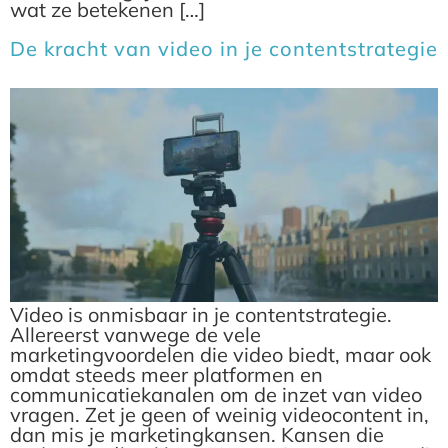
wat ze betekenen […]
De kracht van video in je contentstrategie
Video is onmisbaar in je contentstrategie.
Allereerst vanwege de vele
marketingvoordelen die video biedt, maar ook
omdat steeds meer platformen en
communicatiekanalen om de inzet van video
vragen. Zet je geen of weinig videocontent in,
dan mis je marketingkansen. Kansen die