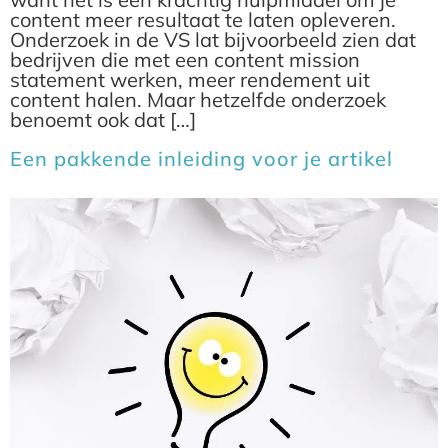
content meer resultaat te laten opleveren.
Onderzoek in de VS lat bijvoorbeeld zien dat
bedrijven die met een content mission
statement werken, meer rendement uit
content halen. Maar hetzelfde onderzoek
benoemt ook dat […]
Een pakkende inleiding voor je artikel