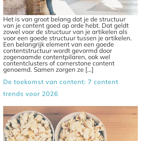
Het is van groot belang dat je de structuur
van je content goed op orde hebt. Dat geldt
zowel voor de structuur van je artikelen als
voor een goede structuur tussen je artikelen.
Een belangrijk element van een goede
contentstructuur wordt gevormd door
zogenaamde contentpilaren, ook wel
contentclusters of cornerstone content
genoemd. Samen zorgen ze […]
De toekomst van content: 7 content
trends voor 2026