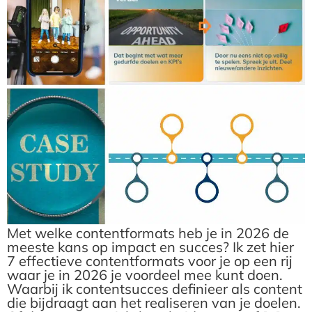
Met welke contentformats heb je in 2026 de
meeste kans op impact en succes? Ik zet hier
7 effectieve contentformats voor je op een rij
waar je in 2026 je voordeel mee kunt doen.
Waarbij ik contentsucces definieer als content
die bijdraagt aan het realiseren van je doelen.