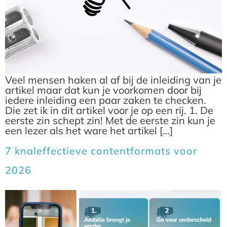
Veel mensen haken al af bij de inleiding van je
artikel maar dat kun je voorkomen door bij
iedere inleiding een paar zaken te checken.
Die zet ik in dit artikel voor je op een rij. 1. De
eerste zin schept zin! Met de eerste zin kun je
een lezer als het ware het artikel […]
7 knaleffectieve contentformats voor
2026