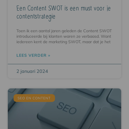
Een Content SWOT is een must voor je
contentstrategie
Toen ik een aantal jaren geleden de Content SWOT
introduceerde bij klanten waren ze verbaasd. Want
iedereen kent de marketing SWOT, maar dat je het
LEES VERDER »
2 januari 2024
SEO EN CONTENT