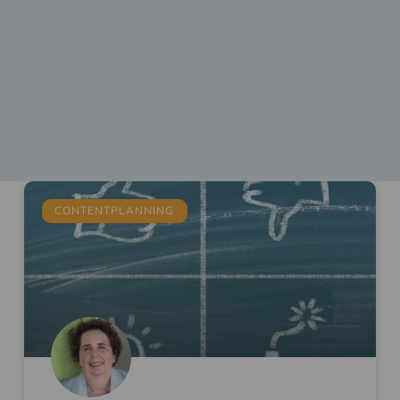
CONTENTPLANNING