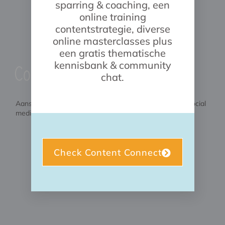
sparring & coaching, een
online training
contentstrategie, diverse
online masterclasses plus
een gratis thematische
kennisbank & community
Content tips
chat.
Aansprekende en effectieve content voor je website, social
media, nieuwsbrief en meer
Check Content Connect