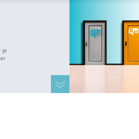
 je
eer