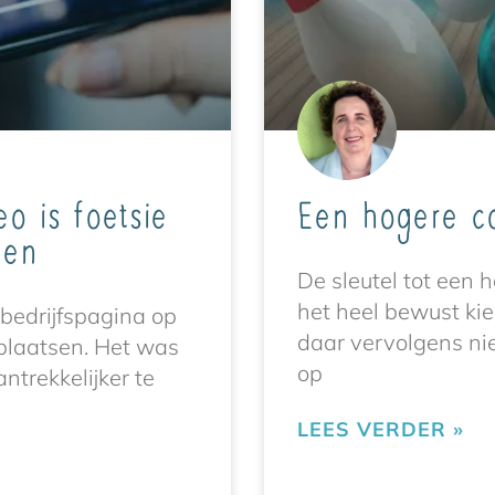
o is foetsie
Een hogere c
ven
De sleutel tot een 
het heel bewust kie
 bedrijfspagina op
daar vervolgens ni
plaatsen. Het was
op
ntrekkelijker te
LEES VERDER »