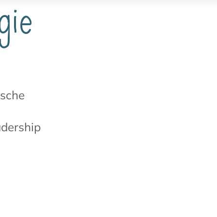
gie
ische
adership