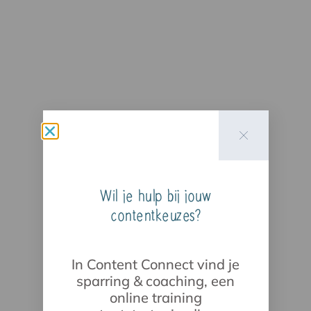
Wil je hulp bij jouw
contentkeuzes?
In Content Connect vind je
sparring & coaching, een
online training