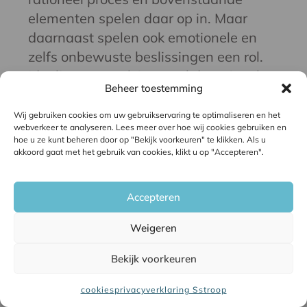
elementen spelen daar op in. Maar
daarnaast spelen ook emotionele en
zelfs onbewuste beslissingen een rol.
Idealiter verwerk je zowel de rationele
Beheer toestemming
als emotionele keuzes in je
landingspagina. Dat doe je met de
Wij gebruiken cookies om uw gebruikservaring te optimaliseren en het
webverkeer te analyseren. Lees meer over hoe wij cookies gebruiken en
vorm én met de inhoud van je content.
hoe u ze kunt beheren door op "Bekijk voorkeuren" te klikken. Als u
Door daar mee te spelen kun je ieder
akkoord gaat met het gebruik van cookies, klikt u op "Accepteren".
element van je landingspagina extra
effectief maken.
Accepteren
Weigeren
Bekijk voorkeuren
cookies
privacyverklaring Sstroop