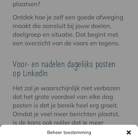
plaatsen?
Ontdek hoe je zelf een goede afweging
maakt die aansluit bij jouw doelen,
doelgroep en situatie. Dat begint met
een overzicht van de voors en tegens.
Voor- en nadelen dagelijks posten
op LinkedIn
Het zal je waarschijnlijk niet verbazen
dat het grote voordeel van elke dag
posten is dat je bereik heel erg groeit.
Omdat je veel meer berichten plaatst,
is de kans ook reëler dat je meer
mensen van je volgers en connecties
Beheer toestemming