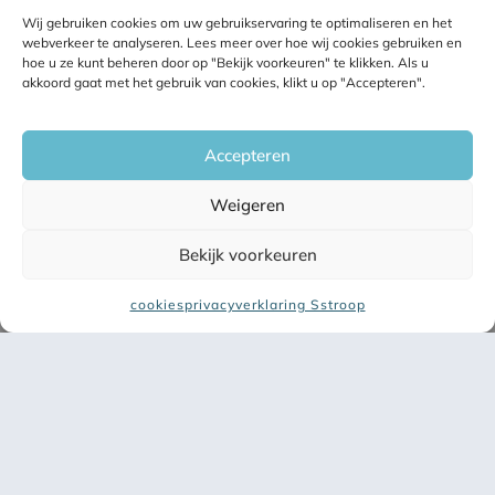
ook daadwerkelijk bereikt. Met één, een
Wij gebruiken cookies om uw gebruikservaring te optimaliseren en het
paar of misschien wel al je berichten.
webverkeer te analyseren. Lees meer over hoe wij cookies gebruiken en
hoe u ze kunt beheren door op "Bekijk voorkeuren" te klikken. Als u
Maar er zijn meer voordelen.
akkoord gaat met het gebruik van cookies, klikt u op "Accepteren".
Andere voordelen dagelijks posten
Accepteren
Naast een groter bereik, brengt het
dagelijks posten meer positieve
Weigeren
gevolgen:
Bekijk voorkeuren
Je veel meer soorten berichten
uittesten
cookies
privacyverklaring Sstroop
Uit een groter palet van berichten,
✕
kun je die berichten die
bovengemiddeld goed scoren. Je
kunt dan beter zien of dat door de
inhoud, de vorm of door het tijdstip
van plaatsen komt. Met meer