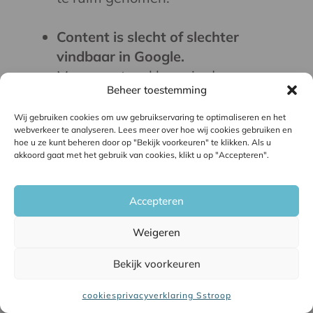
Content is slecht of slechter
vindbaar in Google.
Maar eerst wel hoog in de
Beheer toestemming
zoekresultaten stond. Het kan zijn
dat die content gezakt is omdat de
Wij gebruiken cookies om uw gebruikservaring te optimaliseren en het
webverkeer te analyseren. Lees meer over hoe wij cookies gebruiken en
inhoud veranderd is. Het kan ook
hoe u ze kunt beheren door op "Bekijk voorkeuren" te klikken. Als u
zijn dat je afgetroefd wordt door
akkoord gaat met het gebruik van cookies, klikt u op "Accepteren".
concurrerende content. Is deze
content en de positie in Google
Accepteren
belangrijk voor je contentdoelen,
dan heeft die verbetering nodig.
Weigeren
Bekijk voorkeuren
Content die net niet op de eerste
pagina met zoekresultaten staat.
cookies
privacyverklaring Sstroop
Die kun je met een inhoudelijke