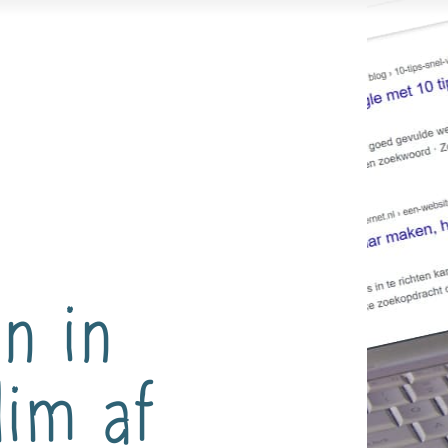
n in
lim af