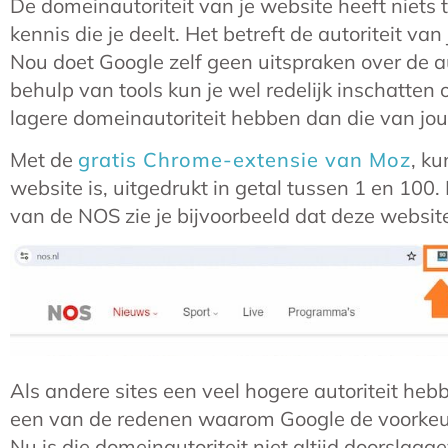
De domeinautoriteit van je website heeft niets 
kennis die je deelt. Het betreft de autoriteit va
Nou doet Google zelf geen uitspraken over de a
behulp van tools kun je wel redelijk inschatten
lagere domeinautoriteit hebben dan die van jou
Met de
gratis Chrome-extensie van Moz
, ku
website is, uitgedrukt in getal tussen 1 en 10
van de NOS zie je bijvoorbeeld dat deze websit
Als andere sites een veel hogere autoriteit heb
een van de redenen waarom Google de voorkeur
Nu is die domeinautoriteit niet altijd doorslag