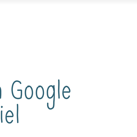
n Google
iel