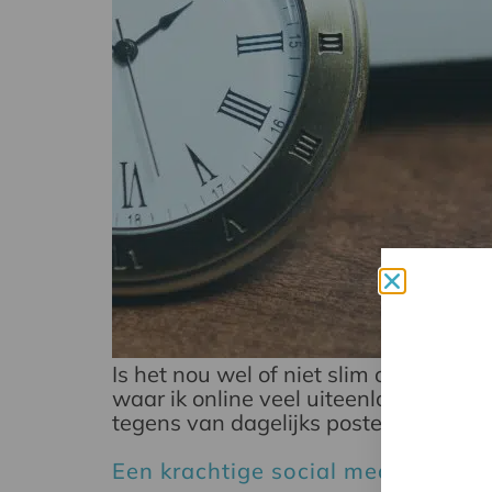
Is het nou wel of niet slim om dageli
waar ik online veel uiteenlopende men
tegens van dagelijks posten op een rij
Een krachtige social media strate