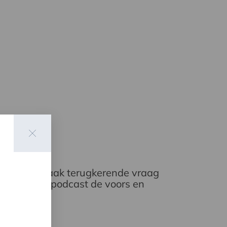
 Dit is een vaak terugkerende vraag
ijbehorende podcast de voors en