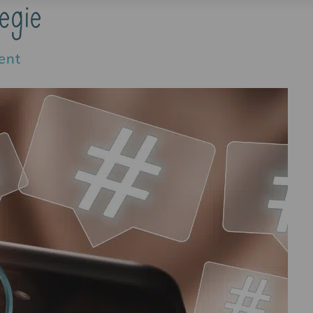
egie
ent