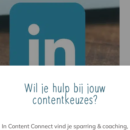
Wil je hulp bij jouw
contentkeuzes?
jks te posten op LinkedIn of andere social media?
ingen over zie. Daarom zet ik in dit artikel en b
. En geef ik je handvatten […]
gie
In Content Connect vind je sparring & coaching,