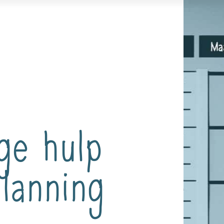
ige hulp
planning