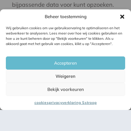
bijpassende data voor kunt opzoeken.
Daarnaast heb je een aantal standaard
Beheer toestemming
data die je na kunt lopen. Het gaat dan
Wij gebruiken cookies om uw gebruikservaring te optimaliseren en het
om gegevens van je:
webverkeer te analyseren. Lees meer over hoe wij cookies gebruiken en
hoe u ze kunt beheren door op "Bekijk voorkeuren" te klikken. Als u
akkoord gaat met het gebruik van cookies, klikt u op "Accepteren".
Website
Social media platformen
Nieuwsbrief
Accepteren
Video’s en videoplatform
Weigeren
En ten slotte heb je soms incidentele
Bekijk voorkeuren
content die je hebt gemaakt met een
specifieke reden of voor een specifieke
cookies
privacyverklaring Sstroop
actie of doel. Begin dan met de
✕
standaard contentdata.