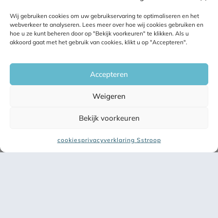
Ook een raak icoon kan je boodschap al
Wij gebruiken cookies om uw gebruikservaring te optimaliseren en het
overbrengen. Opties genoeg, maar hoe
webverkeer te analyseren. Lees meer over hoe wij cookies gebruiken en
kies je dan visuele formats die bij jouw
hoe u ze kunt beheren door op "Bekijk voorkeuren" te klikken. Als u
akkoord gaat met het gebruik van cookies, klikt u op "Accepteren".
content en boodschappen passen?
Daarvoor zijn drie criteria van belang.
Accepteren
Weigeren
Criteria visuele content keuzes
Bekijk voorkeuren
Als je indrukwekkende visuele content
van anderen ziet, krijg je vaak al snel
cookies
privacyverklaring Sstroop
de wens om ook zoiets te maken. Zeker
✕
als je op social media ziet dat die
content aanslaat. Maar dat is wel een
valkuil. Het gaat er namelijk niet om
wie de mooiste of indrukwekkendste