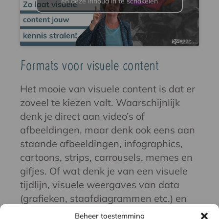
en deze inhoud in te schakelen
Formats voor visuele content
Het mooie van visuele content is dat er
zoveel te kiezen valt. Waarschijnlijk
denk je direct aan video’s of
afbeeldingen, maar denk ook eens aan
staande afbeeldingen, infographics,
cartoons, strips, carrousels, memes en
gifjes. Of wat denk je van een visuele
tijdlijn, visuele weergaves van data
(grafieken, staafdiagrammen etc.) en
van klinkende uitspraken en quotes?
Beheer toestemming