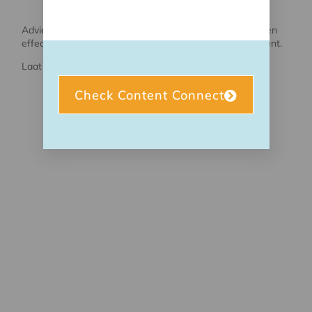
Advies, best practices en praktische handvatten voor een
effectieve contentstrategie en thought leadership content.
Laat je expertstatus groeien!
Check Content Connect