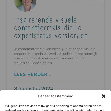
Inspirerende visuele
contentformats die je
expertstatus versterken
Je contentstrategie kan eigenlijk niet zonder visuele
content. Het brein verwerkt visuele content namelijk
sneller dan tekst, mensen consumeren graag
visuals en video’s en als
LEES VERDER »
8 augustus 2024
Beheer toestemming
Wij gebruiken cookies om uw gebruikservaring te optimaliseren en het
webverkeer te analyseren. Lees meer over hoe wij cookies gebruiken en