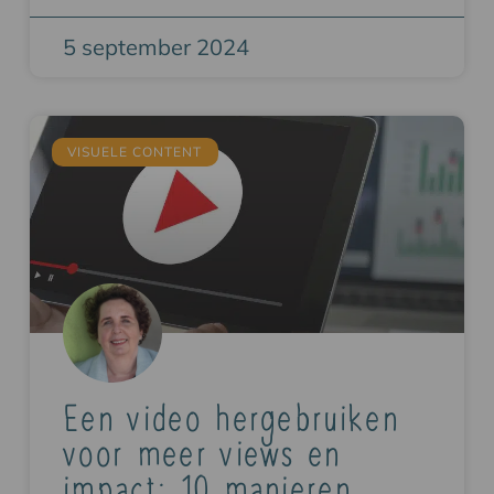
5 september 2024
VISUELE CONTENT
Een video hergebruiken
voor meer views en
impact: 10 manieren