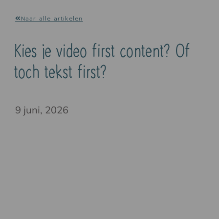
Naar alle artikelen
Kies je video first content? Of
toch tekst first?
9 juni, 2026