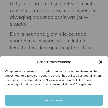
dat je niet automatisch het video first
advies op moet volgen, maar liever een
afweging maakt op basis van jouw
situatie.
Dan is het handig om allereerst de
voordelen van zowel video first als
tekst first werken op een rij te zetten.
Beheer toestemming
3 grote voordelen van video first
content
Wij gebruiken cookies om uw gebruikservaring te optimaliseren en het
webverkeer te analyseren. Lees meer over hoe wij cookies gebruiken en
hoe u ze kunt beheren door op "Bekijk voorkeuren" te klikken. Als u
Als je kiest voor video first zijn daar
akkoord gaat met het gebruik van cookies, klikt u op "Accepteren".
meestal drie redenen voor.
De eerste
reden is dat video als contentformat
Accepteren
ontzettend veel voordelen biedt.
Zo