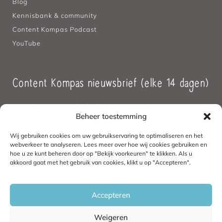
Blog
Kennisbank & community
Content Kompas Podcast
YouTube
Content Kompas nieuwsbrief (elke 14 dagen)
Handvatten en hulp bij strategische
Beheer toestemming
contentkeuzes.
Wij gebruiken cookies om uw gebruikservaring te optimaliseren en het
webverkeer te analyseren. Lees meer over hoe wij cookies gebruiken en
hoe u ze kunt beheren door op "Bekijk voorkeuren" te klikken. Als u
akkoord gaat met het gebruik van cookies, klikt u op "Accepteren".
Aanmelden
Accepteren
Weigeren