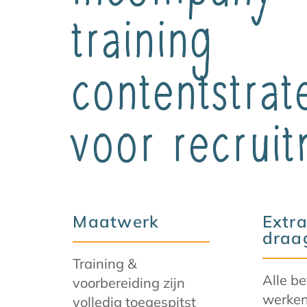
training
contentstrat
voor recrui
Maatwerk
Extr
draa
Training &
Alle b
voorbereiding zijn
werke
volledig toegespitst