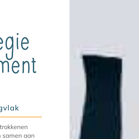
egie
tment
a
gvlak
etrokkenen
n samen aan